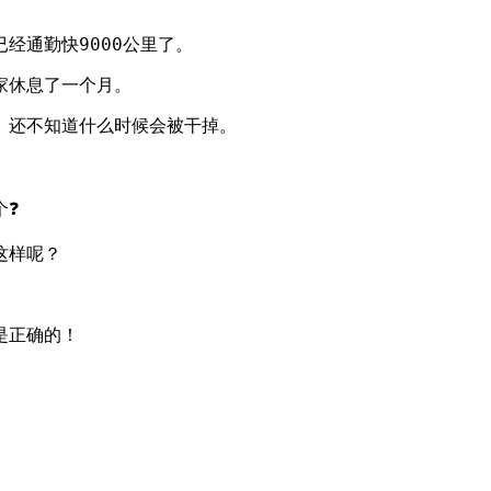
经通勤快9000公里了。
家休息了一个月。
。还不知道什么时候会被干掉。
个❓
这样呢？
是正确的！