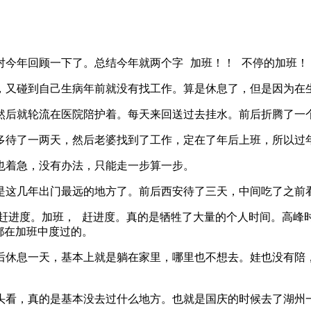
！又要对今年回顾一下了。总结今年就两个字 加班！！ 不停的加班！
，又碰到自己生病年前就没有找工作。算是休息了，但是因为在
然后就轮流在医院陪护着。每天来回送过去挂水。前后折腾了一
多待了一两天，然后老婆找到了工作，定在了年后上班，所以过
也着急，没有办法，只能走一步算一步。
是这几年出门最远的地方了。前后西安待了三天，中间吃了之前
进度。加班， 赶进度。真的是牺牲了大量的个人时间。高峰时期 
都在加班中度过的。
后休息一天，基本上就是躺在家里，哪里也不想去。娃也没有陪
头看，真的是基本没去过什么地方。也就是国庆的时候去了湖州一