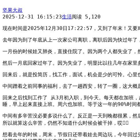
坚果大叔
2025-12-31 16:15:23
生活
阅读 5,120
现在时间是2025年12月30日17:22:57，又到了年末
去年因为到了年底从上一次家公司离职，离职后因为快过年了
一月份的时候娃又肺炎，直接住院了。因为两个人都失业了，
然后一月底回家过年了。因为失业了，明显比以往几年在家里
回来后，就是投简历，找工作，面试，机会是少的可怜。心里
中间蹭着之前同事的福利，去了一趟西安，转了一圈，这大概
回来之后找到工作了 从3月初入职，到今天。每天都在加班，赶
睡，早上起来直接上班。周六也加班。等于这一年的90%时间
中间有多辛苦没必要多说什么了。反正是一天到晚都很累，然
所以就算这么辛苦，仍然不知道什么时候会被干掉，哎😮‍💨
想着去年的时候，周末，节假日还带着娃去周边玩，今年回过