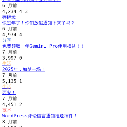
6 月前
4,234
4
3
碎碎念
快过年了！你们放假通知下来了吗？
6 月前
4,974
4
分享
免费领取一年Gemini Pro使用权益！！
7 月前
3,997
0
生活
2025年，如梦一场！
7 月前
5,135
1
生活
西安！
7 月前
4,451
2
技术
WordPress评论留言通知推送插件！
8 月前