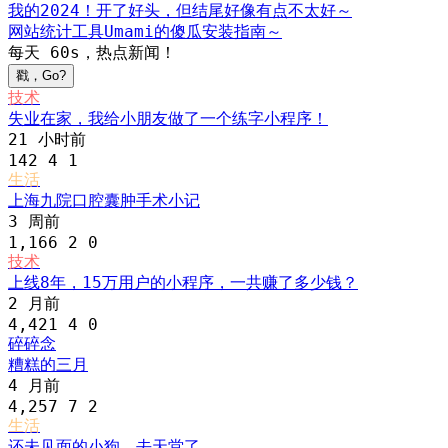
我的2024！开了好头，但结尾好像有点不太好～
网站统计工具Umami的傻瓜安装指南～
每天 60s，热点新闻！
戳，Go?
技术
失业在家，我给小朋友做了一个练字小程序！
21 小时前
142
4
1
生活
上海九院口腔囊肿手术小记
3 周前
1,166
2
0
技术
上线8年，15万用户的小程序，一共赚了多少钱？
2 月前
4,421
4
0
碎碎念
糟糕的三月
4 月前
4,257
7
2
生活
还未见面的小狗，去天堂了。