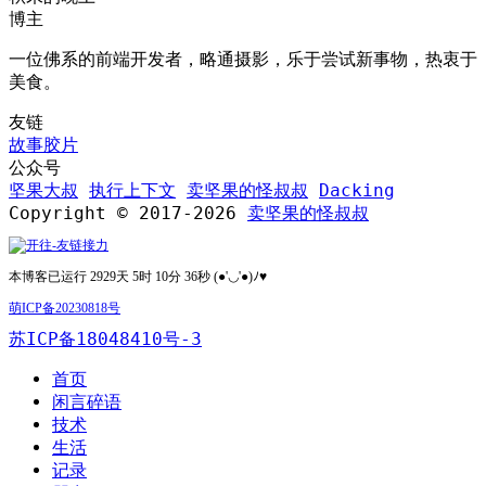
博主
一位佛系的前端开发者，略通摄影，乐于尝试新事物，热衷于
美食。
友链
故事胶片
公众号
坚果大叔
执行上下文
卖坚果的怪叔叔
Dacking
Copyright © 2017-2026
卖坚果的怪叔叔
本博客已运行 2929天 5时 10分 36秒 (●'◡'●)ﾉ♥
萌ICP备20230818号
苏ICP备18048410号-3
首页
闲言碎语
技术
生活
记录