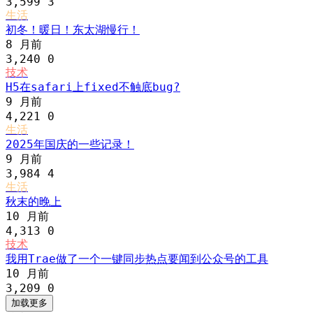
3,599
3
生活
初冬！暖日！东太湖慢行！
8 月前
3,240
0
技术
H5在safari上fixed不触底bug?
9 月前
4,221
0
生活
2025年国庆的一些记录！
9 月前
3,984
4
生活
秋末的晚上
10 月前
4,313
0
技术
我用Trae做了一个一键同步热点要闻到公众号的工具
10 月前
3,209
0
加载更多