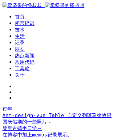
首页
闲言碎语
技术
生活
记录
朋友
热点新闻
常用代码
工具箱
关于
过年
Ant-design-vue Table 自定义列斑马纹效果
国庆假期的一些照片～
黎里古镇半日游～
在博客中加上memos记录展示。