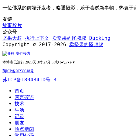
一位佛系的前端开发者，略通摄影，乐于尝试新事物，热衷于
友链
故事胶片
公众号
坚果大叔
执行上下文
卖坚果的怪叔叔
Dacking
Copyright © 2017-2026
卖坚果的怪叔叔
本博客已运行 2928天 3时 27分 35秒 (●'◡'●)ﾉ♥
萌ICP备20230818号
苏ICP备18048410号-3
首页
闲言碎语
技术
生活
记录
朋友
热点新闻
常用代码