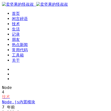
首页
闲言碎语
技术
生活
记录
朋友
热点新闻
常用代码
工具箱
关于
Node
4
技术
Node.js内置模块
7 年前