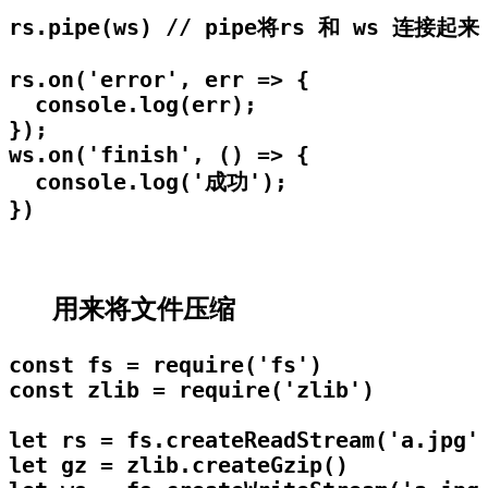
rs.pipe(ws) // pipe将rs 和 ws 
rs.on('error', err => {

  console.log(err);

});

ws.on('finish', () => {

  console.log('成功');

})
用来将文件压缩
const fs = require('fs')

const zlib = require('zlib')

let rs = fs.createReadStream('a.jpg')
let gz = zlib.createGzip()
