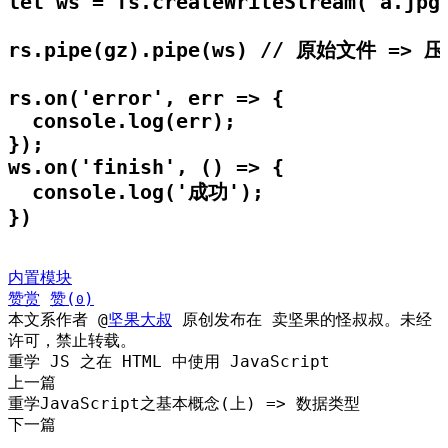
let ws = fs.createWriteStream('a.jpg.
rs.pipe(gz).pipe(ws) // 原始文件 => 压
rs.on('error', err => {

  console.log(err);

});

ws.on('finish', () => {

  console.log('成功');

})
内置模块
赞赏
赞(
)
0
本文系作者 @
坚果大叔
原创发布在 卖坚果的怪叔叔。未经
许可，禁止转载。
重学 JS 之在 HTML 中使用 JavaScript
上一篇
重学JavaScript之基本概念(上) => 数据类型
下一篇