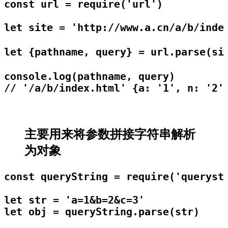
const url = require('url')

let site = 'http://www.a.cn/a/b/index
let {pathname, query} = url.pars
console.log(pathname, query)

// '/a/b/index.html' {a: '1', n: '2'
主要用来将参数拼接字符串解析
为对象
const queryString = require('querystr
let str = 'a=1&b=2&c=3'

let obj = queryString.parse(str)
