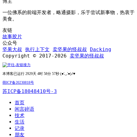
博主
一位佛系的前端开发者，略通摄影，乐于尝试新事物，热衷于
美食。
友链
故事胶片
公众号
坚果大叔
执行上下文
卖坚果的怪叔叔
Dacking
Copyright © 2017-2026
卖坚果的怪叔叔
本博客已运行 2929天 4时 58分 58秒 (●'◡'●)ﾉ♥
萌ICP备20230818号
苏ICP备18048410号-3
首页
闲言碎语
技术
生活
记录
朋友