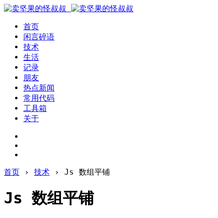
首页
闲言碎语
技术
生活
记录
朋友
热点新闻
常用代码
工具箱
关于
首页
›
技术
›
Js 数组平铺
Js 数组平铺