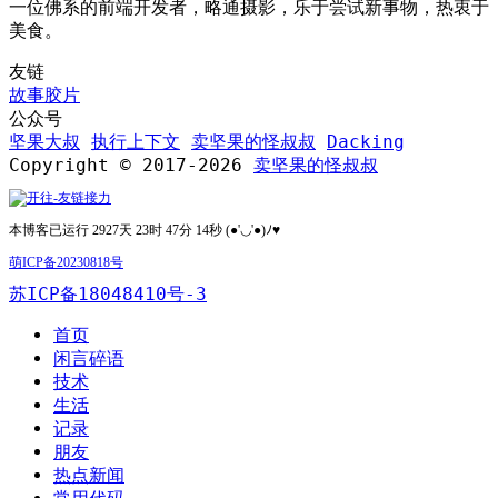
一位佛系的前端开发者，略通摄影，乐于尝试新事物，热衷于
美食。
友链
故事胶片
公众号
坚果大叔
执行上下文
卖坚果的怪叔叔
Dacking
Copyright © 2017-2026
卖坚果的怪叔叔
本博客已运行 2927天 23时 47分 14秒 (●'◡'●)ﾉ♥
萌ICP备20230818号
苏ICP备18048410号-3
首页
闲言碎语
技术
生活
记录
朋友
热点新闻