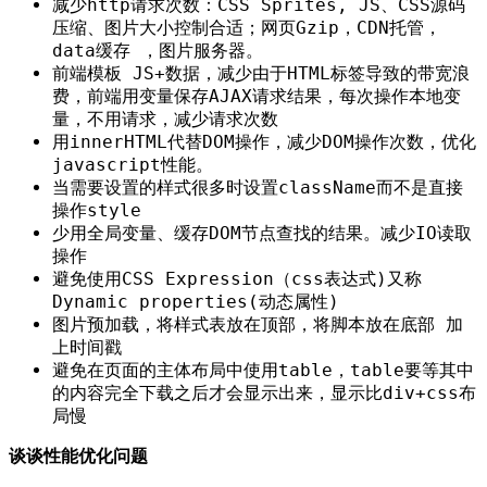
减少http请求次数：CSS Sprites, JS、CSS源码
压缩、图片大小控制合适；网页Gzip，CDN托管，
data缓存 ，图片服务器。
前端模板 JS+数据，减少由于HTML标签导致的带宽浪
费，前端用变量保存AJAX请求结果，每次操作本地变
量，不用请求，减少请求次数
用innerHTML代替DOM操作，减少DOM操作次数，优化
javascript性能。
当需要设置的样式很多时设置className而不是直接
操作style
少用全局变量、缓存DOM节点查找的结果。减少IO读取
操作
避免使用CSS Expression（css表达式)又称
Dynamic properties(动态属性)
图片预加载，将样式表放在顶部，将脚本放在底部 加
上时间戳
避免在页面的主体布局中使用table，table要等其中
的内容完全下载之后才会显示出来，显示比div+css布
局慢
谈谈性能优化问题