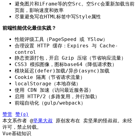
避免图片和iFrame等的空Src。空Src会重新加载当前
页面，影响速度和效率
尽量避免写在HTML标签中写Style属性
前端性能优化最佳实践？
性能评级工具（PageSpeed 或 YSlow）
合理设置 HTTP 缓存：Expires 与 Cache-
control
静态资源打包，开启 Gzip 压缩（节省响应流量）
CSS3 模拟图像，图标base64（降低请求数）
模块延迟(defer)加载/异步(async)加载
Cookie 隔离（节省请求流量）
localStorage（本地存储）
使用 CDN 加速（访问最近服务器）
启用 HTTP/2（多路复用，并行加载）
前端自动化（gulp/webpack）
赞赏
赞(
)
0
本文系作者 @
坚果大叔
原创发布在 卖坚果的怪叔叔。未经
许可，禁止转载。
Vue基础知识