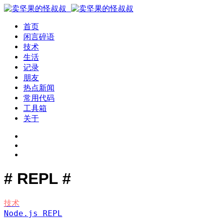
首页
闲言碎语
技术
生活
记录
朋友
热点新闻
常用代码
工具箱
关于
# REPL #
技术
Node.js REPL