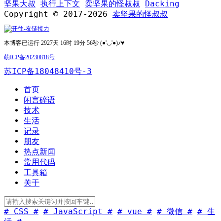
坚果大叔
执行上下文
卖坚果的怪叔叔
Dacking
Copyright © 2017-2026
卖坚果的怪叔叔
本博客已运行 2927天 16时 19分 56秒 (●'◡'●)ﾉ♥
萌ICP备20230818号
苏ICP备18048410号-3
首页
闲言碎语
技术
生活
记录
朋友
热点新闻
常用代码
工具箱
关于
# CSS #
# JavaScript #
# vue #
# 微信 #
# 生