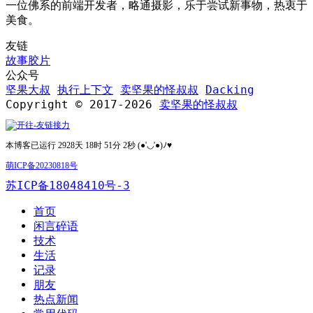
一位佛系的前端开发者，略通摄影，乐于尝试新事物，热衷于
美食。
友链
故事胶片
公众号
坚果大叔
执行上下文
卖坚果的怪叔叔
Dacking
Copyright © 2017-2026
卖坚果的怪叔叔
本博客已运行 2928天 18时 51分 2秒 (●'◡'●)ﾉ♥
萌ICP备20230818号
苏ICP备18048410号-3
首页
闲言碎语
技术
生活
记录
朋友
热点新闻