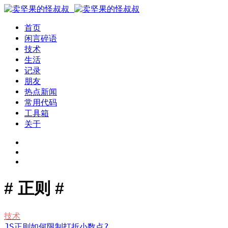
首页
闲言碎语
技术
生活
记录
朋友
热点新闻
常用代码
工具箱
关于
# 正则 #
技术
JS正则如何限制打折小数点?