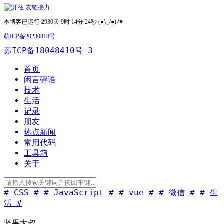
本博客已运行 2930天 9时 14分 24秒 (●'◡'●)ﾉ♥
萌ICP备20230818号
苏ICP备18048410号-3
首页
闲言碎语
技术
生活
记录
朋友
热点新闻
常用代码
工具箱
关于
# CSS #
# JavaScript #
# vue #
# 微信 #
# 生
活 #
坚果大叔