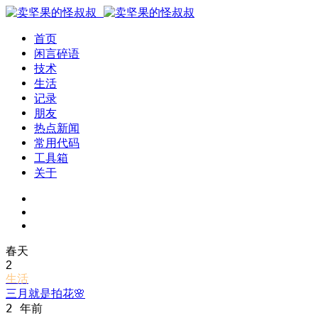
首页
闲言碎语
技术
生活
记录
朋友
热点新闻
常用代码
工具箱
关于
春天
2
生活
三月就是拍花🌸
2 年前