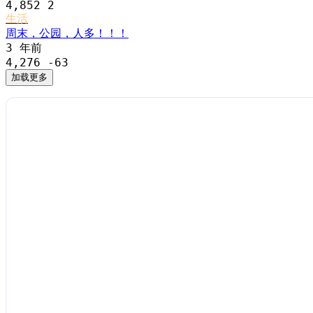
4,852
2
生活
周末，公园，人多！！！
3 年前
4,276
-63
加载更多