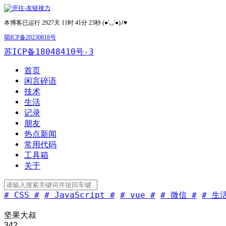
本博客已运行 2927天 11时 41分 24秒 (●'◡'●)ﾉ♥
萌ICP备20230818号
苏ICP备18048410号-3
首页
闲言碎语
技术
生活
记录
朋友
热点新闻
常用代码
工具箱
关于
# CSS #
# JavaScript #
# vue #
# 微信 #
# 生活
坚果大叔
342