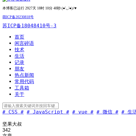
本博客已运行 2927天 18时 10分 49秒 (●'◡'●)ﾉ♥
萌ICP备20230818号
苏ICP备18048410号-3
首页
闲言碎语
技术
生活
记录
朋友
热点新闻
常用代码
工具箱
关于
# CSS #
# JavaScript #
# vue #
# 微信 #
# 生活
坚果大叔
342
文章