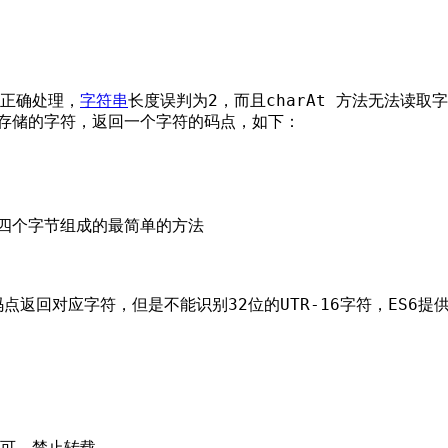
能正确处理，
字符串
长度误判为2，而且charAt 方法无法读取字
个字节存储的字符，返回一个字符的码点，如下：
还是四个字节组成的最简单的方法
于从码点返回对应字符，但是不能识别32位的UTR-16字符，ES6提供了
可，禁止转载。