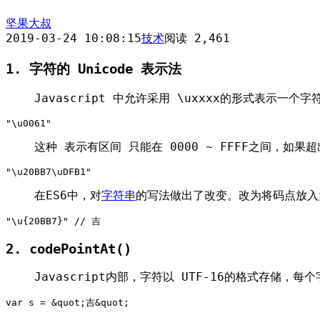
坚果大叔
2019-03-24 10:08:15
技术
阅读 2,461
1. 字符的 Unicode 表示法
Javascript 中允许采用 \uxxxx的形式表示一个字
"\u0061"
这种 表示有区间 只能在 0000 ~ FFFF之间，如
"\u20BB7\uDFB1"
在ES6中，对
字符串
的写法做出了改变。改为将码点放入
"\u{20BB7}" // 吉
2. codePointAt()
Javascript内部，字符以 UTF-16的格式存储
var s = &quot;吉&quot;
