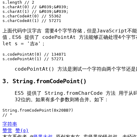
s.length // 2

s.charAt(0) // &#039;&#039;

s.charAt(1) // &#039;&#039;

s.charCodeAt(0) // 55362

s.charCodeAt(1) // 57271
上面代码中汉字吉 需要4个字节存储，但是JavaScript不
值，ES6 提供了 codePointAt 方法能够正确处理4
let s = '吉a'；
s.codePointAt(0) // 134071

s.codePointAt(1) // 57271
codePointAt() 方法是测试一个字符由两个字节
3. String.fromCodePoint()
ES5 提供了 String.fromCharCode 方法 用
32位的。如果有多个参数则将合并。如下：
String.fromCodePoint(0x20BB7)

// "
字符串
赞赏
赞(
)
0
本文系作者 @
坚果大叔
原创发布在 卖坚果的怪叔叔。未经许