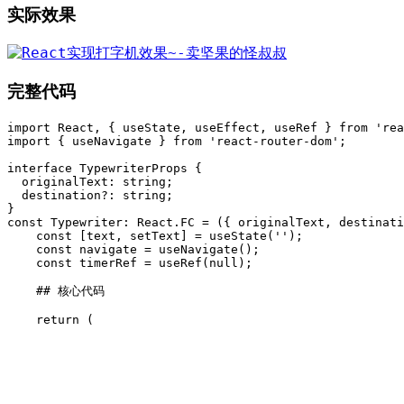
实际效果
完整代码
import React, { useState, useEffect, useRef } from 'rea
import { useNavigate } from 'react-router-dom';

interface TypewriterProps {

  originalText: string;

  destination?: string;

}

const Typewriter: React.FC
 = ({ originalText, destinati
    const [text, setText] = useState('');

    const navigate = useNavigate();

    const timerRef = useRef
(null);

    ## 核心代码

    return (
