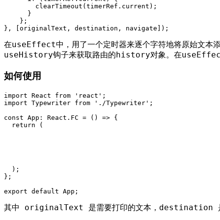
        clearTimeout(timerRef.current);

      }

    };

}, [originalText, destination, navigate]);
在useEffect中，用了一个定时器来逐个字符地将原始文
useHistory钩子来获取路由的history对象。在useE
如何使用
import React from 'react';

import Typewriter from './Typewriter';

const App: React.FC = () => {

  return (

  );

};

export default App;
其中 originalText 是需要打印的文本，destin