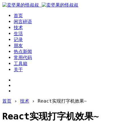
首页
闲言碎语
技术
生活
记录
朋友
热点新闻
常用代码
工具箱
关于
首页
›
技术
›
React实现打字机效果~
React实现打字机效果~