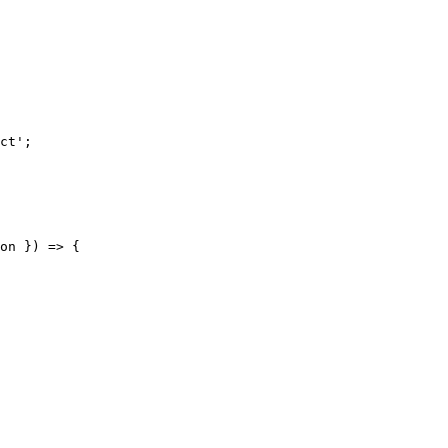
ct';

on }) => {
