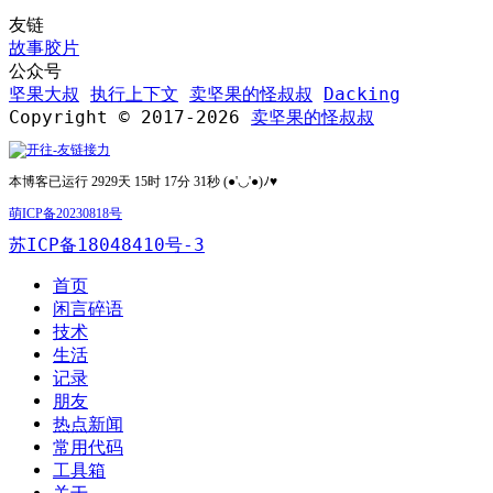
友链
故事胶片
公众号
坚果大叔
执行上下文
卖坚果的怪叔叔
Dacking
Copyright © 2017-2026
卖坚果的怪叔叔
本博客已运行 2929天 15时 17分 32秒 (●'◡'●)ﾉ♥
萌ICP备20230818号
苏ICP备18048410号-3
首页
闲言碎语
技术
生活
记录
朋友
热点新闻
常用代码
工具箱