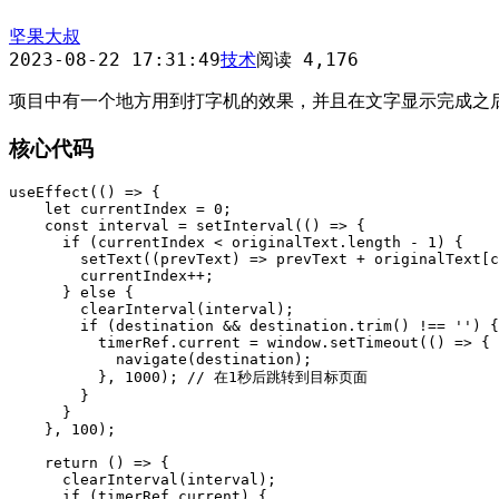
坚果大叔
2023-08-22 17:31:49
技术
阅读 4,176
项目中有一个地方用到打字机的效果，并且在文字显示完成之
核心代码
useEffect(() => {

    let currentIndex = 0;

    const interval = setInterval(() => {

      if (currentIndex < originalText.length - 1) {

        setText((prevText) => prevText + originalText[c
        currentIndex++;

      } else {

        clearInterval(interval);

        if (destination && destination.trim() !== '') {

          timerRef.current = window.setTimeout(() => {

            navigate(destination);

          }, 1000); // 在1秒后跳转到目标页面

        }

      }

    }, 100);

    return () => {

      clearInterval(interval);

      if (timerRef.current) {
