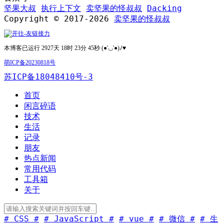
坚果大叔
执行上下文
卖坚果的怪叔叔
Dacking
Copyright © 2017-2026
卖坚果的怪叔叔
本博客已运行 2927天 18时 23分 45秒 (●'◡'●)ﾉ♥
萌ICP备20230818号
苏ICP备18048410号-3
首页
闲言碎语
技术
生活
记录
朋友
热点新闻
常用代码
工具箱
关于
# CSS #
# JavaScript #
# vue #
# 微信 #
# 生