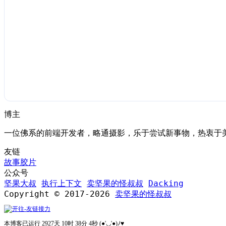
博主
一位佛系的前端开发者，略通摄影，乐于尝试新事物，热衷于
友链
故事胶片
公众号
坚果大叔
执行上下文
卖坚果的怪叔叔
Dacking
Copyright © 2017-2026
卖坚果的怪叔叔
本博客已运行 2927天 10时 38分 5秒 (●'◡'●)ﾉ♥