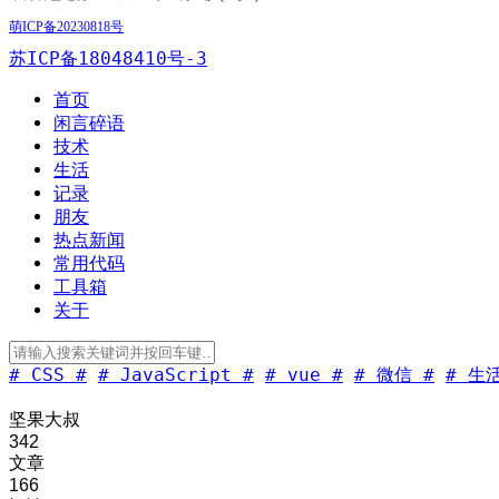
萌ICP备20230818号
苏ICP备18048410号-3
首页
闲言碎语
技术
生活
记录
朋友
热点新闻
常用代码
工具箱
关于
# CSS #
# JavaScript #
# vue #
# 微信 #
# 生活
坚果大叔
342
文章
166