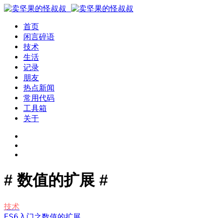
首页
闲言碎语
技术
生活
记录
朋友
热点新闻
常用代码
工具箱
关于
# 数值的扩展 #
技术
ES6入门之数值的扩展