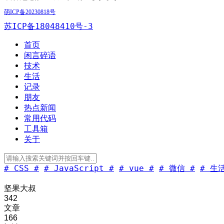
萌ICP备20230818号
苏ICP备18048410号-3
首页
闲言碎语
技术
生活
记录
朋友
热点新闻
常用代码
工具箱
关于
# CSS #
# JavaScript #
# vue #
# 微信 #
# 生活
坚果大叔
342
文章
166