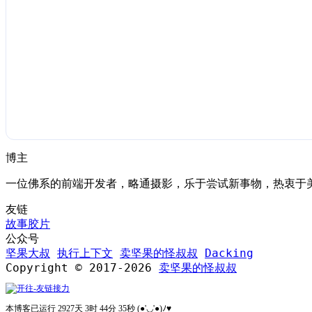
博主
一位佛系的前端开发者，略通摄影，乐于尝试新事物，热衷于
友链
故事胶片
公众号
坚果大叔
执行上下文
卖坚果的怪叔叔
Dacking
Copyright © 2017-2026
卖坚果的怪叔叔
本博客已运行 2927天 3时 44分 35秒 (●'◡'●)ﾉ♥