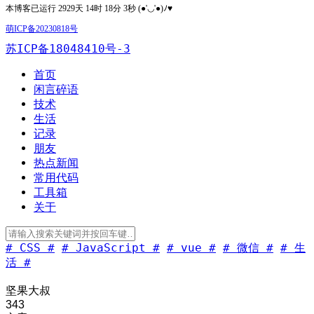
本博客已运行 2929天 14时 18分 3秒 (●'◡'●)ﾉ♥
萌ICP备20230818号
苏ICP备18048410号-3
首页
闲言碎语
技术
生活
记录
朋友
热点新闻
常用代码
工具箱
关于
# CSS #
# JavaScript #
# vue #
# 微信 #
# 生
活 #
坚果大叔
343