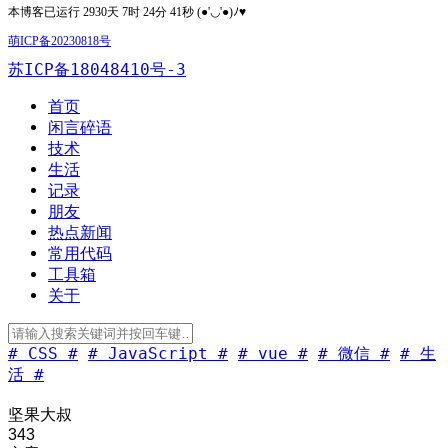
本博客已运行 2930天 7时 24分 41秒 (●'◡'●)ﾉ♥
萌ICP备20230818号
苏ICP备18048410号-3
首页
闲言碎语
技术
生活
记录
朋友
热点新闻
常用代码
工具箱
关于
# CSS #
# JavaScript #
# vue #
# 微信 #
# 生
活 #
坚果大叔
343