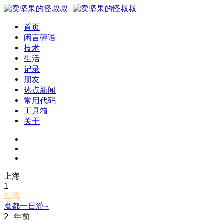
首页
闲言碎语
技术
生活
记录
朋友
热点新闻
常用代码
工具箱
关于
上海
1
生活
魔都一日游~
2 年前